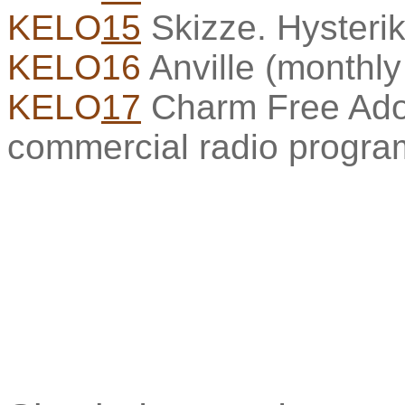
KELO
15
Skizze. Hysteri
KELO16
Anville (monthly
KELO
17
Charm Free Ado
commercial radio progra