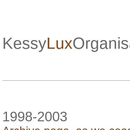
Kessy
Lux
Organis
1998-2003