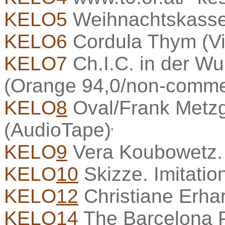
KELO5
Weihnachtskasse
KELO6
Cordula Thym (V
KELO7
Ch.I.C. in der W
(Orange 94,0/non-commer
KELO
8
Oval/Frank Metzg
(AudioTape)
'
KELO
9
Vera Koubowetz. 
KELO
10
Skizze. Imitati
KELO
12
Christiane Erha
KELO
14
The Barcelona P