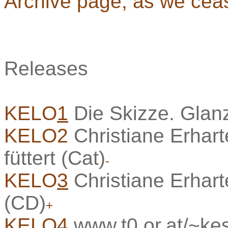
Archive page, as we ceas
Releases
KELO
1
Die Skizze. Glan
KELO2
Christiane Erhart
füttert (Cat)
-
KELO
3
Christiane Erhart
(CD)
+
KELO4
www.t0.or.at/~kes